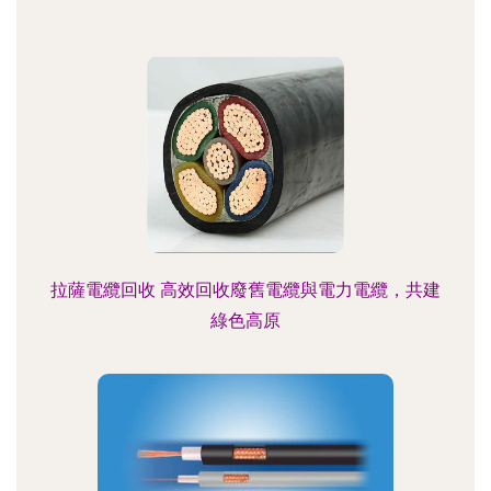
拉薩電纜回收 高效回收廢舊電纜與電力電纜，共建
綠色高原