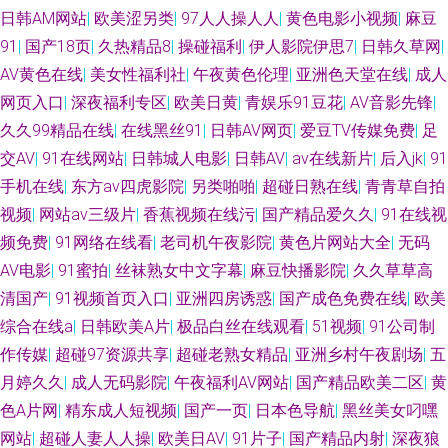
三级片av在线 国产TS视频 91视频91 91免费网址 亚洲天天射综合 青青艹Av
日韩AM网站
|
欧美涩另类
|
97人人操人人
|
黄色电影小视频
|
麻豆
91
|
国产18页
|
久热精品8
|
操碰福利
|
伊人影院伊思7
|
日韩久草网
|
91啦九色绿帽 五月天狼友 人人操人人奸 韩日不卡三级片 a岛国在线视频 欧
AV黄色在线
|
美女性福利社
|
午夜黄色伦理
|
亚洲色天堂在线
|
成人
网页入口
|
深夜福利专区
|
欧美日黄
|
青娱乐91豆花
|
AV音影先锋
|
美性生活儿网站 人人肏逼 午夜影院黄色 91高清系列 爱豆午夜福利影院 一级
久久99精品在线
|
在线黑丝91
|
日韩AV网页
|
爱豆TV传媒免费
|
足
交AV
|
91在线网站
|
日韩城人电影
|
日韩AV
|
av在线新片
|
后入jk
|
91
AV片免费看 美女网站黄 丁香五月综合在线 日本人人插 韩日一区二区三卡
手机在线
|
东方av四虎影院
|
另类啪啪
|
超碰日熟在线
|
青青草自拍
视频
|
网站av三级片
|
香蕉视频在线污
|
国产精品爱久久
|
91在线视
频免费
|
91网络在线看
|
老司机午夜影院
|
黄色片网站大全
|
无码
AV电影
|
91蜜拍
|
丝袜熟女中文字幕
|
麻豆快播影院
|
久久草草高
清国产
|
91视频首页入口
|
亚洲四房诱惑
|
国产成色免费在线
|
欧美
综合在线a
|
日韩欧美A片
|
极品白丝在线观看
|
51视频
|
91公司制
作传媒
|
超碰97资源共享
|
超碰老熟女精品
|
亚洲乡村午夜剧场
|
五
月婷久久
|
成人无码影院
|
午夜福利AV网站
|
国产精品欧美二区
|
黄
色A片网
|
精东成人短视频
|
国产一页
|
日本色导航
|
黑丝美女叼嘿
网站
|
超碰人妻人人操
|
欧美日AV
|
91片子
|
国产精品内射
|
深夜狼