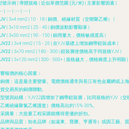
型號示例
|
導體規格
|
近似單價范圍 (元/米)
|
主要影響因素
|
--- | :--- | :--- | :--- |
YJV
| 3×4 mm2 | 10 - 18 | 銅價、絕緣材質（交聯聚乙烯） |
YJV
| 3×10 mm2 | 25 - 40 | 銅價波動影響顯著 |
YJV
| 3×50 mm2 | 90 - 150 | 銅用量大，價格敏感度高 |
YJV22
| 3×4 mm2 | 15 - 25 | 在YJV基礎上增加鋼帶鎧裝成本 |
YJV22
| 3×70 mm2 | 180 - 300 | 鎧裝層使價格高于同規格YJV |
YJV22
| 3×120 mm2 | 300 - 500+ | 規格越大，價格梯度上升明顯 |
影響報價的核心因素
：
.
銅價
：這是最主要變量。電纜價格通常與長江有色金屬網或上
期貨交易所的銅價聯動。
.
型號與結構
：YJV22因增加了鋼帶鎧裝層，比同規格的YJV（交
乙烯絕緣聚氯乙烯護套）價格高出約15%-30%。
.
采購量
：大批量工程采購能獲得更優的折扣。
.
品牌與品質
：知名品牌（如遠東、寶勝、亨通等）或因工藝、