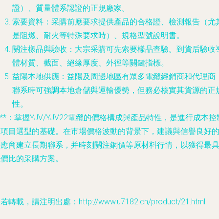
證）、質量體系認證的正規廠家。
索要資料
：采購前應要求提供產品的
合格證、檢測報告（尤
是阻燃、耐火等特殊要求時）、規格型號說明書
。
關注樣品與驗收
：大宗采購可先索要樣品查驗。到貨后驗收
體材質、截面、絕緣厚度、外徑等關鍵指標。
益陽本地供應
：益陽及周邊地區有眾多電纜經銷商和代理商
聯系時可強調本地倉儲與運輸優勢，但務必核實其貨源的正
性。
***：掌握YJV/YJV22電纜的價格構成與產品特性，是進行成本控
和項目選型的基礎。在市場價格波動的背景下，建議與信譽良好
供應商建立長期聯系，并時刻關注銅價等原材料行情，以獲得最
性價比的采購方案。
若轉載，請注明出處：http://www.u7182.cn/product/21.html