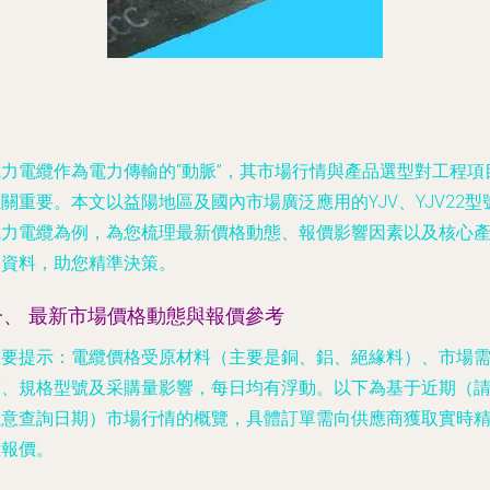
電力電纜作為電力傳輸的“動脈”，其市場行情與產品選型對工程項
關重要。本文以益陽地區及國內市場廣泛應用的YJV、YJV22型
電力電纜為例，為您梳理最新價格動態、報價影響因素以及核心
品資料，助您精準決策。
一、 最新市場價格動態與報價參考
重要提示
：電纜價格受原材料（主要是銅、鋁、絕緣料）、市場
求、規格型號及采購量影響，每日均有浮動。以下為基于近期（
注意查詢日期）市場行情的概覽，具體訂單需向供應商獲取實時
確報價。