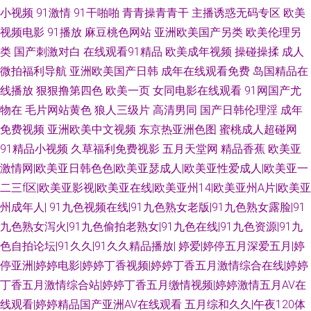
午夜福利 久草成人网 人妖拳交女 麻豆avtt99 www91色天堂 精品人妻二区三
小视频
91激情
91干啪啪
青青操青青干
主播诱惑无码专区
欧美
视频电影
91播放
麻豆桃色网站
亚洲欧美国产另类
欧美伦理另
区 91喷浆白丝 亚洲色情AV导航 日韩h片网站 日韩成人动漫 天天操线视频 91
类
国产刺激对白
在线观看91精品
欧美成年视频
操碰操揉
成人
微拍福利导航
亚洲欧美国产日韩
成年在线观看免费
岛国精品在
人妻字幕 韩日一级片网络 97人妻超碰 亚洲免费成人电影 东京热小视频 激情
线播放
狠狠撸第四色
欧美一页
女同电影在线观看
91网国产尤
伊人都市激情 巨乳黑丝美女 韩国自拍AV 亚州色图狠狠干 久久东热网 伊人久
物在
毛片网站黄色
狼人三级片
高清男同
国产日韩伦理淫
成年
免费视频
亚洲欧美中文视频
东京热亚洲色图
蜜桃成人超碰网
久精品视频 国产人人操人人 aV经典在线导航 亚洲国产黄色精品 91欧日 91
91精品小视频
久草福利免费视影
五月天堂网
精品香蕉
欧美亚
激情网|欧美亚日韩色色|欧美亚瑟成人|欧美亚性爱成人|欧美亚一
熟妇探花 欧美黑人天堂网 黑丝性爱喷水AV 深夜浮力视频 熟女视频91 国产人
二三f区|欧美亚影视|欧美亚在线|欧美亚州14|欧美亚州A片|欧美亚
州成年人|
91九色视频在线|91九色熟女老版|91九色熟女露脸|91
妖ts伪娘 欧美久久成人网站 人妻福利导航 深夜福利站 日韩欧美大B 蜜桃精
九色熟女泻火|91九色偷拍老熟女|91九色在线|91九色资源|91九
色自拍论坛|91久久|91久久精品播放|
婷爱|婷停五月深爱五月|婷
品一 久久播五月 AV在线资源网 传媒精品福利 天美mv天美 白丝美女被胸91
停亚洲|婷婷电影|婷婷丁香视频|婷婷丁香五月激情综合在线|婷婷
91这里 日韩综合色 丝袜91视频 91黑丝后入 成人影音在线 波多野洁衣 91孕
丁香五月激情综合站|婷婷丁香五月缴情视频|婷婷激情五月AV在
线观看|婷婷精品国产亚洲AV在线观看
五月综和久久|午夜120体