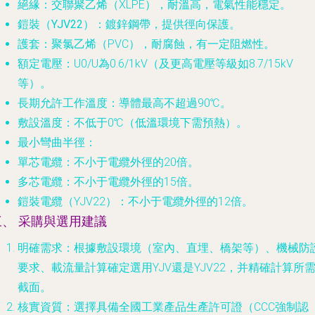
絕緣
：交聯聚乙烯（XLPE），耐溫高，電氣性能穩定。
鎧裝（YJV22）
：鍍鋅鋼帶，提供徑向保護。
護套
：聚氯乙烯（PVC），耐腐蝕，有一定阻燃性。
額定電壓
：U0/U為0.6/1kV（及更高電壓等級如8.7/15kV
等）。
長期允許工作溫度
：導體最高不超過90℃。
敷設溫度
：不低于0℃（低溫環境下需預熱）。
最小彎曲半徑
：
單芯電纜：不小于電纜外徑的20倍。
多芯電纜：不小于電纜外徑的15倍。
鎧裝電纜（YJV22）：不小于電纜外徑的12倍。
三、 采購與選用建議
明確需求
：根據敷設環境（室內、直埋、橋架等）、機械防
要求、載流量計算確定選用YJV還是YJV22，并精確計算所
截面。
核實資質
：選擇具備全國工業產品生產許可證（CCC強制認