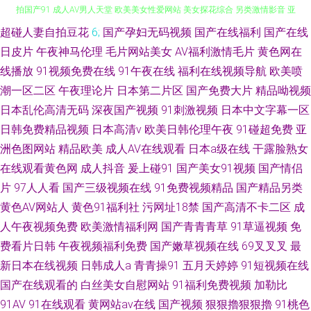
超碰人妻自拍豆花
6;
国产孕妇无码视频
国产在线福利
国产在线
超碰人人上人人摸 avav久 色色爽成人精品 福利电影加勒比 日韩勉费A片 微
日皮片
午夜神马伦理
毛片网站美女
AV福利激情毛片
黄色网在
线播放
91视频免费在线
91午夜在线
福利在线视频导航
欧美喷
拍国产91 成人AV男人天堂 欧美美女性爱网站 美女探花综合 另类激情影音 亚
潮一区二区
午夜理论片
日本第二片区
国产免费大片
精品呦视频
洲一区97色 豆花成人精品 丁香午夜超碰 伊人黄色成人 成人日韩色图 成人网
日本乱伦高清无码
深夜国产视频
91刺激视频
日本中文字幕一区
日韩免费精品视频
日本高清v
欧美日韩伦理午夜
91碰超免费
亚
片 豆花社区自拍 手机亚洲色在线 97人人操超碰 亚洲资源网站 另类情趣福利
洲色图网站
精品欧美
成人AV在线观看
日本a级在线
干露脸熟女
在线观看黄色网
成人抖音
爰上碰91
国产美女91视频
国产情侣
社 东京热无套内射 国产TS网站 肏屄在线免费观看 欧美性稚6一4 午夜福利论
片
97人人看
国产三级视频在线
91免费视频精品
国产精品另类
黄色AV网站人
黄色91福利社
污网址18禁
国产高清不卡二区
成
坛 91国产 日韩色图合集 天美91极品 东京热综合色色 岛国片免费 四虎视频
人午夜视频免费
欧美激情福利网
国产青青青草
91草逼视频
免
久草姿源站 激情另类小说 操操人人 丁香AV在线 国产91白虎动漫 少妇磁力
费看片日韩
午夜视频福利免费
国产嫩草视频在线
69叉叉叉
最
新日本在线视频
日韩成人a
青青操91
五月天婷婷
91短视频在线
超碰人人操人人妻 香蕉视频污污污污 国产美女在线播放 日本性爱A片 在线
国产在线观看的
白丝美女自慰网站
91福利免费视频
加勒比
91AV
91在线观看
黄网站av在线
国产视频
狠狠擼狠狠擼
91桃色