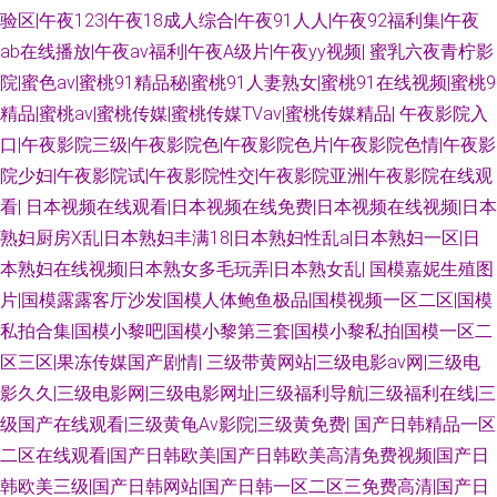
妇在线 韩日AV看看啊3 91诱惑 影音AV资源站 国产自偷自拍 久热草福利导航
验区|午夜123|午夜18成人综合|午夜91人人|午夜92福利集|午夜
ab在线播放|午夜av福利|午夜A级片|午夜yy视频|
蜜乳六夜青柠影
超碰免费进入 欧美天天肏屄 欧美三区国产精品 99热cn 日本www线 超碰人
院|蜜色av|蜜桃91精品秘|蜜桃91人妻熟女|蜜桃91在线视频|蜜桃9
精品|蜜桃av|蜜桃传媒|蜜桃传媒TVav|蜜桃传媒精品|
午夜影院入
人公开 日韩性感传媒 日本色情网站 精品国产网址 免费的曰韩AV 91视色 福
口|午夜影院三级|午夜影院色|午夜影院色片|午夜影院色情|午夜影
利视频导航网址 青娱乐超碰吧 91黑丝高跟骚 国产精品韩日 豆花97精品 91
院少妇|午夜影院试|午夜影院性交|午夜影院亚洲|午夜影院在线观
看|
日本视频在线观看|日本视频在线免费|日本视频在线视频|日本
在线免费视屏 成人精品导航福利 国产精品久久成人 欧美性交免费网站 91性
熟妇厨房Ⅹ乱|日本熟妇丰满18|日本熟妇性乱a|日本熟妇一区|日
本熟妇在线视频|日本熟女多毛玩弄|日本熟女乱|
国模嘉妮生殖图
爱直播 国产91青青视频 东京热无码影院 日韩深夜影院 欧美激情亚洲 久久福
片|国模露露客厅沙发|国模人体鲍鱼极品|国模视频一区二区|国模
私拍合集|国模小黎吧|国模小黎第三套|国模小黎私拍|国模一区二
利资源 99久操超碰在线 无码色导航 91经典视频 欧美性生 美女青娱乐91 午
区三区|果冻传媒国产剧情|
三级带黄网站|三级电影av网|三级电
影久久|三级电影网|三级电影网址|三级福利导航|三级福利在线|三
夜老司机视频 51视频国产 A片下载曰日韩 99午夜福利导航 国产日韩欧美黄
级国产在线观看|三级黄龟Av影院|三级黄免费|
国产日韩精品一区
色 免费色色网站 欧美AV性 超碰人人擦 国产ts另类人妖 欧美另类人妖 91福
二区在线观看|国产日韩欧美|国产日韩欧美高清免费视频|国产日
韩欧美三级|国产日韩网站|国产日韩一区二区三免费高清|国产日