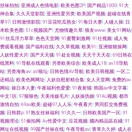
丝袜拍拍
|
亚洲成人色情电影
|
欧美色图2P
|
国产精品1000
|
91大
神合集
|
久久天堂影院
|
亚洲性爱另类
|
欧美国产视频
|
超碰在线青
草97
|
日韩激情影院
|
91豆花吃瓜熟女
|
91每日大赛
|
人碰人操
|
日
本欧美色图
|
51c视频国产
|
尤物情趣久草
|
狼友www
|
美女91网站
|
91丝瓜浮力草草
|
色色天堂网
|
91蜜臀刺激网
|
91社视频
|
成人免
费观看视频
|
国产福利在线
|
久久草视频
|
欧美91
|
亚洲狠狠操网
|
人妖性爱大片
|
国产天天骚
|
91处女视频
|
天天干天天在
|
69日韩在
线黑料
|
91导航在线观看
|
另类欧美综合
|
欧美成人18
|
av18导航
站
|
另类海角av
|
aV狼坛
|
日韩色情AV导航
|
欧美日韩视频
|
一区二
还精品
|
欧美色网网址
|
人妖自慰射精合集
|
女人天堂网
|
免费的av
网站
|
操日本人妻
|
午夜福利色爱爱
|
91夜射猫
|
韩国av中文字幕
|
中文1区
|
97狠狠色
|
天美传媒毛片
|
人妖操伪娘
|
91AU视频
|
都市
激情自拍
|
69av欧美
|
超碰97人人乐
|
午夜看片
|
男同肛交免费视
频
|
日韩群p
|
91熟女丝袜福利
|
91久久一
|
日韩欧美国产一区
|
91
视频理论
|
51偷拍网
|
Av性爱中文
|
豆花视频
|
國內精品區在綫
|
91
网址在线视频
|
99国产丝袜在线
|
午夜导航av
|
青草久久婷
|
成人在