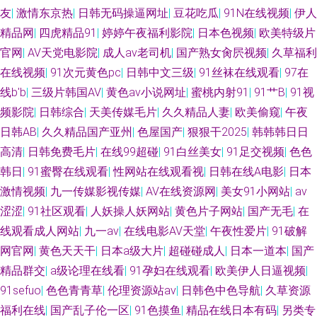
友
|
激情东京热
|
日韩无码操逼网址
|
豆花吃瓜
|
91N在线视频
|
伊人
精品网
|
四虎精品91
|
婷婷午夜福利影院
|
日本色视频
|
欧美特级片
官网
|
AV天党电影院
|
成人av老司机
|
国产熟女肏屄视频
|
久草福利
在线视频
|
91次元黄色pc
|
日韩中文三级
|
91丝袜在线观看
|
97在
线b'b
|
三级片韩国AV
|
黄色av小说网址
|
蜜桃内射91
|
91艹B
|
91视
频影院
|
日韩综合
|
天美传媒毛片
|
久久精品人妻
|
欧美偷窥
|
午夜
日韩AB
|
久久精品国产亚州
|
色屋国产
|
狠狠干2025
|
韩韩韩日日
高清
|
日韩免费毛片
|
在线99超碰
|
91白丝美女
|
91足交视频
|
色色
韩日
|
91蜜臀在线观看
|
性网站在线观看视
|
日韩在线A电影
|
日本
激情视频
|
九一传媒影视传媒
|
AV在线资源网
|
美女91小网站
|
av
涩涩
|
91社区观看
|
人妖操人妖网站
|
黄色片子网站
|
国产无毛
|
在
线观看成人网站
|
九一av
|
在线电影AV天堂
|
午夜性爱片
|
91破解
网官网
|
黄色天天干
|
日本a级大片
|
超碰碰成人
|
日本一道本
|
国产
精品群交
|
a级论理在线看
|
91孕妇在线观看
|
欧美伊人日逼视频
|
91sefuo
|
色色青青草
|
伦理资源站av
|
日韩色中色导航
|
久草资源
福利在线
|
国产乱子伦一区
|
91色摸鱼
|
精品在线日本有码
|
另类专