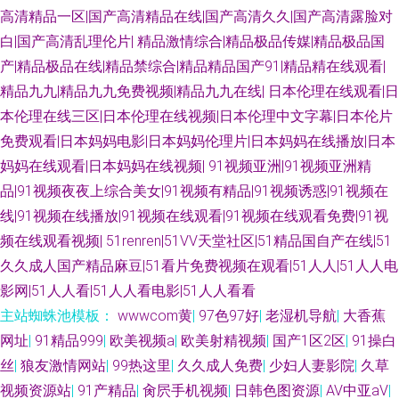
拍 91超碰在线五月 另类综合专区 91视频网在线 97婷婷四色播 人人操网址
高清精品一区|国产高清精品在线|国产高清久久|国产高清露脸对
白|国产高清乱理伦片|
精品激情综合|精品极品传媒|精品极品国
大全 黄色香蕉 91蜜桃福利视频 亚州成人乱洲伦 91午夜影院 韩日有码视频
产|精品极品在线|精品禁综合|精品精品国产91|精品精在线观看|
精品九九|精品九九免费视频|精品九九在线|
日本伦理在线观看|日
狠狠干快播 91蝌蚪tv视频 男女91上 91熊猫tv网页 免费看片91 91青青视屏
本伦理在线三区|日本伦理在线视频|日本伦理中文字幕|日本伦片
免费观看|日本妈妈电影|日本妈妈伦理片|日本妈妈在线播放|日本
欧美另类性交 久久机热精品27 国产一二一二级 操逼视频软件 啊v视频在线
妈妈在线观看|日本妈妈在线视频|
91视频亚洲|91视频亚洲精
观看 AV女人天堂影院 伊人阁婷婷 久久超碰香蕉 91va人妻 精品久久伊人超碰
品|91视频夜夜上综合美女|91视频有精品|91视频诱惑|91视频在
线|91视频在线播放|91视频在线观看|91视频在线观看免费|91视
亚洲精品黄色网址 影音先锋青青草 久久国产精品电影 伊香蕉大综 日韩www
频在线观看视频|
51renren|51VV天堂社区|51精品国自产在线|51
久久成人国产精品麻豆|51看片免费视频在观看|51人人|51人人电
欧美激情深爱网 香蕉久艹 wwww国产 91不用下载观看 深夜无码福利视频 久
影网|51人人看|51人人看电影|51人人看看
主站蜘蛛池模板：
wwwcom黄
|
97色97好
|
老湿机导航
|
大香蕉
草性爱短视频 www欧美日 伊人春色av 亚洲图片欧美色图 美女性福利社 91
网址
|
91精品999
|
欧美视频a
|
欧美射精视频
|
国产1区2区
|
91操白
丝
|
狼友激情网站
|
99热这里
|
久久成人免费
|
少妇人妻影院
|
久草
蜜桃免费看 菠萝av在线观看 亚洲老司机www 激情乱伦视频 福利av成人导航
视频资源站
|
91产精品
|
肏屄手机视频
|
日韩色图资源
|
AV中亚aV
|