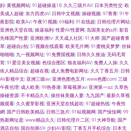
妇
|
黄视频网站
|
91超碰操逼18
|
久久三级片AV
|
日本另类性交
|
欧
美成人超碰
|
东方四虎aV
|
日韩中文视频
|
操碰视频
|
97青青
|
91午
夜影院
|
欧美A√
|
午夜91视频
|
69福利
|
91在线超
|
日韩伦理片网站
|
亚洲色天堂在线
|
操逼福利
|
性爱AV性爱网
|
岛国美女的a片
|
影音
先锋国产性爱
|
亚洲欧洲tv
|
天天成人社区
|
91大师
|
国产超碰青青
草
|
超碰自p拍
|
51视频在线观看
|
欧美毛片网
|
91蜜桃吴梦梦
|
丝袜
啪啪啪
|
九一视频网址
|
91免费国视频
|
日韩久久推油
|
无码毛茸
茸
|
91爱豆美女视频
|
色综合图区
|
狼友福利AV
|
免费人人操
|
久久
依人精品综合
|
超碰在视
|
成人免费电影网址
|
久久丁香五月
|
日韩
AV影视中文
|
亚洲三级av
|
亚洲色图色五月
|
www色图com
|
三级
午夜伦理
|
成人欧美
|
99热香港
|
草莓视屏av
|
亚洲第一az
|
久草热
操碰资源
|
不卡精品久久
|
操丝袜美腿人妻
|
九九国产
|
最新久草视
频观看
|
久久蜜芽影视
|
亚洲天堂在线超吹
|
97超碰热线
|
午夜性
網
|
国产日韩欧美精品
|
日韩三急片
|
91站视频网
|
国产懆懆网
|
99
热新网址是
|
www精品久久
|
日韩伦理片二区
|
91大神导航
|
国产
酒店自拍
|
国自拍第69
|
少妇AV影院
|
丁香五月手机综合
|
日本无