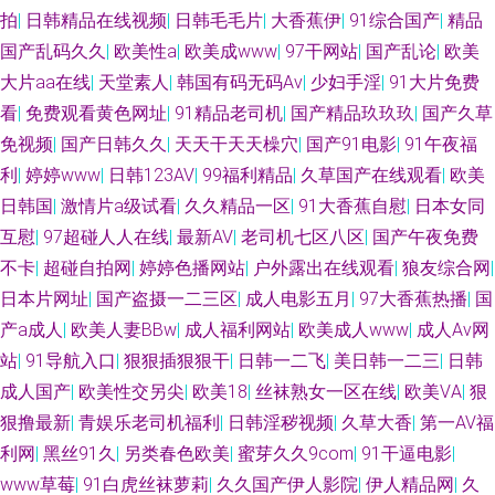
拍
|
日韩精品在线视频
|
日韩毛毛片
|
大香蕉伊
|
91综合国产
|
精品
国产乱码久久
|
欧美性a
|
欧美成www
|
97干网站
|
国产乱论
|
欧美
大片aa在线
|
天堂素人
|
韩国有码无码Av
|
少妇手淫
|
91大片免费
看
|
免费观看黄色网址
|
91精品老司机
|
国产精品玖玖玖
|
国产久草
免视频
|
国产日韩久久
|
天天干天天橾穴
|
国产91电影
|
91午夜福
利
|
婷婷www
|
日韩123AV
|
99福利精品
|
久草国产在线观看
|
欧美
日韩国
|
激情片a级试看
|
久久精品一区
|
91大香蕉自慰
|
日本女同
互慰
|
97超碰人人在线
|
最新AV
|
老司机七区八区
|
国产午夜免费
不卡
|
超碰自拍网
|
婷婷色播网站
|
户外露出在线观看
|
狼友综合网
|
日本片网址
|
国产盗摄一二三区
|
成人电影五月
|
97大香蕉热播
|
国
产a成人
|
欧美人妻BBw
|
成人福利网站
|
欧美成人www
|
成人Aⅴ网
站
|
91导航入口
|
狠狠插狠狠干
|
日韩一二飞
|
美日韩一二三
|
日韩
成人国产
|
欧美性交另尖
|
欧美18
|
丝袜熟女一区在线
|
欧美ⅤA
|
狠
狠撸最新
|
青娱乐老司机福利
|
日韩淫秽视频
|
久草大香
|
第一AV福
利网
|
黑丝91久
|
另类春色欧美
|
蜜芽久久9com
|
91干逼电影
|
www草莓
|
91白虎丝袜萝莉
|
久久国产伊人影院
|
伊人精品网
|
久