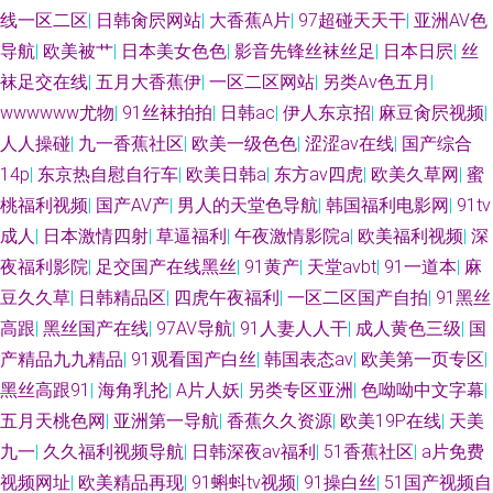
线一区二区
|
日韩肏屄网站
|
大香蕉A片
|
97超碰天天干
|
亚洲AV色
导航
|
欧美被艹
|
日本美女色色
|
影音先锋丝袜丝足
|
日本日屄
|
丝
袜足交在线
|
五月大香蕉伊
|
一区二区网站
|
另类Av色五月
|
wwwwww尤物
|
91丝袜拍拍
|
日韩ac
|
伊人东京招
|
麻豆肏屄视频
|
人人操碰
|
九一香蕉社区
|
欧美一级色色
|
涩涩av在线
|
国产综合
14p
|
东京热自慰自行车
|
欧美日韩a
|
东方av四虎
|
欧美久草网
|
蜜
桃福利视频
|
国产AV产
|
男人的天堂色导航
|
韩国福利电影网
|
91tv
成人
|
日本激情四射
|
草逼福利
|
午夜激情影院a
|
欧美福利视频
|
深
夜福利影院
|
足交国产在线黑丝
|
91黄产
|
天堂avbt
|
91一道本
|
麻
豆久久草
|
日韩精品区
|
四虎午夜福利
|
一区二区国产自拍
|
91黑丝
高跟
|
黑丝国产在线
|
97AV导航
|
91人妻人人干
|
成人黄色三级
|
国
产精品九九精品
|
91观看国产白丝
|
韩国表态av
|
欧美第一页专区
|
黑丝高跟91
|
海角乳抡
|
A片人妖
|
另类专区亚洲
|
色呦呦中文字幕
|
五月天桃色网
|
亚洲第一导航
|
香蕉久久资源
|
欧美19P在线
|
天美
九一
|
久久福利视频导航
|
日韩深夜av福利
|
51香蕉社区
|
a片免费
视频网址
|
欧美精品再现
|
91蝌蚪tv视频
|
91操白丝
|
51国产视频自