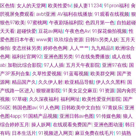
区色情
|
女人的天堂网
|
欧美性爱tv
|
操人妻11234
|
91pron福利
|
肏
屄视屏免费观看
|
avbt亚洲
|
AV福利在线播放
|
91观看在线视频
|
狠
狠色97欧美
|
97蜜桃网
|
午夜剧场福利院
|
色四月第一色
|
自拍超碰
天天看
|
超碰快爱
|
豆花av网站
|
午夜色色Av
|
91探花偷拍视频
|
性
爱色图日本午夜
|
www黄
|
玖玖综合资源
|
日韩ts另类人妖
|
五月天
偷拍
|
变态丝袜另类
|
婷婷色色网
|
人人艹艹
|
九九精品8
|
欧洲综合
色网
|
福利社官网92
|
亚洲色图另类
|
91在线免费播放
|
成人在线
ab
|
加勒比综合影院
|
97人人插
|
五月天午夜影院
|
亚洲97在线
|
国
产3P系列合集
|
久草性爱视频
|
91蓝莓视频
|
欧美群交网
|
国产资
源网
|
精品国产久
|
久久伊人射
|
欧亚精品导航
|
伊人久久黑料
|
国
产线路一区进入
|
狠狠谢影院
|
91美女足交麻豆
|
91资源
|
国内肏屄
视频
|
97草碰
|
久久深夜福利
|
福利网址
|
欧美性爱亚州影院
|
国产
56区
|
韩国色图av
|
91人色网
|
日韩欧美中文自拍
|
97青娱乐
|
亚洲
色图4app
|
91国精产品视频
|
亚洲日韩av色图
|
91传媒色频
|
狼人
综合婷婷五月
|
操人妖网
|
在线观看免费国产
|
亚洲色图动漫
|
韩日
有码
|
日本生活片
|
91视频进入网页
|
麻豆免费在线毛片
|
91搞熟