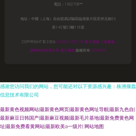
電話：1352709**
地址：中國（上海）自由貿易試驗區臨港新片區宏祥北路83
弄1-42號20幢118室
COPYRIGHT © 2026
WWW.U7182.CN
電力電纜
上海繁蕪
網絡科技有限公司
電力電纜
版權所有
SITEMAP
感谢您访问我们的网站，您可能还对以下资源感兴趣：株洲偃蠢
信息技术有限公司
最新黄色视频网站|最新黄色网页|最新黄色网址导航|最新九色自|
最新麻豆日韩国产|最新麻豆视频|最新毛片基地|最新免费黄色网
址|最新免费看黄网站|最新欧美a一级片|
网站地图