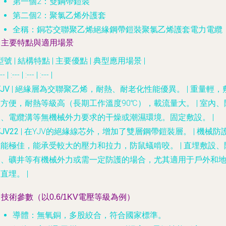
第一個2：雙鋼帶鎧裝
第二個2：聚氯乙烯外護套
全稱：銅芯交聯聚乙烯絕緣鋼帶鎧裝聚氯乙烯護套電力電纜
. 主要特點與適用場景
型號
|
結構特點
|
主要優點
|
典型應用場景
|
--- | :--- | :--- | :--- |
YJV
| 絕緣層為交聯聚乙烯，耐熱、耐老化性能優異。 | 重量輕，
方便，耐熱等級高（長期工作溫度90℃），載流量大。 | 室內、
道、電纜溝等
無機械外力
要求的干燥或潮濕環境。固定敷設。 |
YJV22
| 在YJV的絕緣線芯外，增加了雙層鋼帶鎧裝層。 |
機械防
性能極佳
，能承受較大的壓力和拉力，防鼠蟻啃咬。 |
直埋敷設
、
道、礦井等有
機械外力
或需一定防護的場合，尤其適用于戶外和
直埋。 |
. 技術參數（以0.6/1KV電壓等級為例）
導體
：無氧銅，多股絞合，符合國家標準。