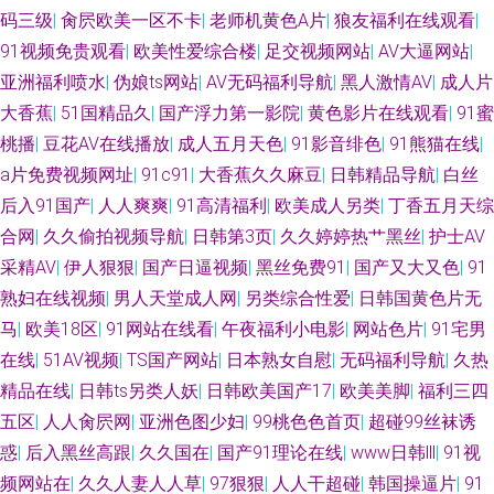
码三级
|
肏屄欧美一区不卡
|
老师机黄色A片
|
狼友福利在线观看
|
91视频免贵观看
|
欧美性爱综合楼
|
足交视频网站
|
AV大逼网站
|
亚洲福利喷水
|
伪娘ts网站
|
AV无码福利导航
|
黑人激情AV
|
成人片
大香蕉
|
51国精品久
|
国产浮力第一影院
|
黄色影片在线观看
|
91蜜
桃播
|
豆花AV在线播放
|
成人五月天色
|
91影音绯色
|
91熊猫在线
|
a片免费视频网址
|
91c91
|
大香蕉久久麻豆
|
日韩精品导航
|
白丝
后入91国产
|
人人爽爽
|
91高清福利
|
欧美成人另类
|
丁香五月天综
合网
|
久久偷拍视频导航
|
日韩第3页
|
久久婷婷热艹黑丝
|
护士AV
采精AV
|
伊人狠狠
|
国产日逼视频
|
黑丝免费91
|
国产又大又色
|
91
熟妇在线视频
|
男人天堂成人网
|
另类综合性爱
|
日韩国黄色片无
马
|
欧美18区
|
91网站在线看
|
午夜福利小电影
|
网站色片
|
91宅男
在线
|
51AV视频
|
TS国产网站
|
日本熟女自慰
|
无码福利导航
|
久热
精品在线
|
日韩ts另类人妖
|
日韩欧美国产17
|
欧美美脚
|
福利三四
五区
|
人人肏屄网
|
亚洲色图少妇
|
99桃色色首页
|
超碰99丝袜诱
惑
|
后入黑丝高跟
|
久久国在
|
国产91理论在线
|
www日韩lll
|
91视
频网站在
|
久久人妻人人草
|
97狠狠
|
人人干超碰
|
韩国操逼片
|
91