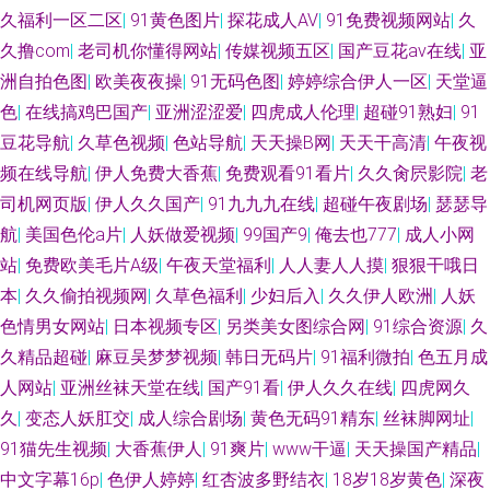
久福利一区二区
|
91黄色图片
|
探花成人AV
|
91免费视频网站
|
久
久撸com
|
老司机你懂得网站
|
传媒视频五区
|
国产豆花av在线
|
亚
洲自拍色图
|
欧美夜夜操
|
91无码色图
|
婷婷综合伊人一区
|
天堂逼
色
|
在线搞鸡巴国产
|
亚洲涩涩爱
|
四虎成人伦理
|
超碰91熟妇
|
91
豆花导航
|
久草色视频
|
色站导航
|
天天操B网
|
天天干高清
|
午夜视
频在线导航
|
伊人免费大香蕉
|
免费观看91看片
|
久久肏屄影院
|
老
司机网页版
|
伊人久久国产
|
91九九九在线
|
超碰午夜剧场
|
瑟瑟导
航
|
美国色伦a片
|
人妖做爱视频
|
99国产9
|
俺去也777
|
成人小网
站
|
免费欧美毛片A级
|
午夜天堂福利
|
人人妻人人摸
|
狠狠干哦日
本
|
久久偷拍视频网
|
久草色福利
|
少妇后入
|
久久伊人欧洲
|
人妖
色情男女网站
|
日本视频专区
|
另类美女图综合网
|
91综合资源
|
久
久精品超碰
|
麻豆吴梦梦视频
|
韩日无码片
|
91福利微拍
|
色五月成
人网站
|
亚洲丝袜天堂在线
|
国产91看
|
伊人久久在线
|
四虎网久
久
|
变态人妖肛交
|
成人综合剧场
|
黄色无码91精东
|
丝袜脚网址
|
91猫先生视频
|
大香蕉伊人
|
91爽片
|
www干逼
|
天天操国产精品
|
中文字幕16p
|
色伊人婷婷
|
红杏波多野结衣
|
18岁18岁黄色
|
深夜