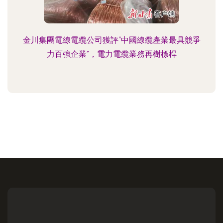
金川集團電線電纜公司獲評“中國線纜產業最具競爭
力百強企業”，電力電纜業務再樹標桿