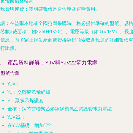
保更優而價格略高。
.
稅費與運費
：需明確報價是否含稅及運輸費用。
建議
：在益陽本地或全國范圍采購時，務必提供準確的
型號、規
芯數×截面積，如3×50+1×25）、電壓等級（如0.6/1kV）、長
等信息，向多家正規生產商或授權經銷商索取含稅運的詳細報價
進行比價。
、 產品資料詳解：YJV與YJV22電力電纜
. 型號含義
YJV
：
YJ：交聯聚乙烯絕緣
V：聚氯乙烯護套
全稱：銅芯交聯聚乙烯絕緣聚氯乙烯護套電力電纜
YJV22
：
在YJV基礎上增加“22”