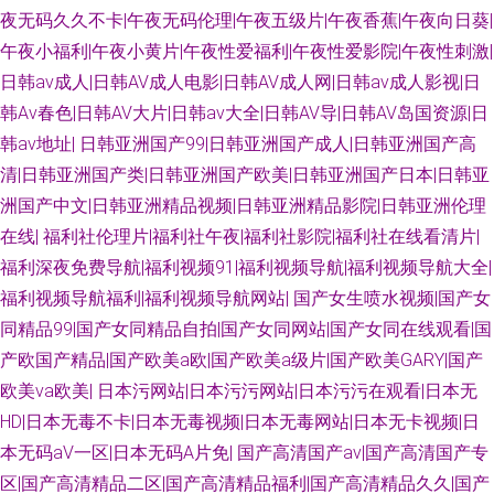
线网址 97人妻在线观看 青娱乐91毛片 国产丝袜综合在线 国产91香蕉 91资
夜无码久久不卡|午夜无码伦理|午夜五级片|午夜香蕉|午夜向日葵|
午夜小福利|午夜小黄片|午夜性爱福利|午夜性爱影院|午夜性刺激|
原总站 九九福利电影 在线播放黑丝高潮 国产另类老女人 无码窝导航 九一精
日韩av成人|日韩AV成人电影|日韩AV成人网|日韩av成人影视|日
韩Av春色|日韩AV大片|日韩av大全|日韩AV导|日韩AV岛国资源|日
品123区 岛国偷拍色图 五月天日日干 国产日韩欧美黄色 日韩淫乱视频 另类
韩av地址|
日韩亚洲国产99|日韩亚洲国产成人|日韩亚洲国产高
清|日韩亚洲国产类|日韩亚洲国产欧美|日韩亚洲国产日本|日韩亚
国产在线 日韩精品第三页 超碰91夫妻 人妖他们乱搞 日韩国产欧美网址 国产
洲国产中文|日韩亚洲精品视频|日韩亚洲精品影院|日韩亚洲伦理
精品永久免费 大香蕉AV在线 国产丝袜性爱 欧美少女性性交 久草手机在线视
在线|
福利社伦理片|福利社午夜|福利社影院|福利社在线看清片|
福利深夜免费导航|福利视频91|福利视频导航|福利视频导航大全|
频 超碰ab 亚洲AV久久蜜芽 欧洲A级网站 超碰在视 高清播放一区二区 午夜福
福利视频导航福利|福利视频导航网站|
国产女生喷水视频|国产女
同精品99|国产女同精品自拍|国产女同网站|国产女同在线观看|国
利性爱AV 成人的性生注 久草免费色站 超碰在线草久97 国产精品精品国产 超
产欧国产精品|国产欧美a欧|国产欧美a级片|国产欧美GARY|国产
欧美va欧美|
日本污网站|日本污污网站|日本污污在观看|日本无
碰自拍情侣 天堂资源在线 国产会所技师高跟 欧美成人社区论坛 91黄色变态
HD|日本无毒不卡|日本无毒视频|日本无毒网站|日本无卡视频|日
本无码aⅤ一区|日本无码A片免|
国产高清国产av|国产高清国产专
视频 51视屏 狠狠久久伊人 91婷婷射 欧美成人超碰不卡 日本久久爱 玖玖偷
区|国产高清精品二区|国产高清精品福利|国产高清精品久久|国产