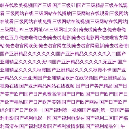
利资源 国内久精品 另类专区亚洲 操人妻网页 国产乱码一区 日本高清乱 国产
韩在线欧美视频|国产三级|国产三级91|国产三级精品三级在线观
看
三级网站在线|三级网站在线播放|三级网站在线观看|三级网站
浮力第一页 国产自拍第六页 超碰51黑料在线 超碰人人草人人干 豆花肏屄 黄
在线看|三级网站在线免费|三级网站在线视频|三级网站在线网站|
三级网址99|三级网址AV|三级网址大全|
俺去啦俺去也|俺去啦俺
色网入口站91 AV你懂得 久久精热精品 91这里 超碰豆花AV 东方AV成人影视
去也五月|俺去啦俺也去|俺去啦电影|俺去啦电影网|俺去啦官方网
站|俺去啦官网欧美|俺去啦官网在线|俺去啦官网最新|俺去啦激情|
色综欧美 成人影音在线 人人操欧美人 人妖激情 91视频人口 传媒A片 麻豆乱
国产亚洲精品久久久久久久|国产亚洲精品久久久久久入口|国产
一区 A片播放 浮力操操逼 免费色色网站 深夜福利网址 福利午夜探花 国产人
亚洲精品久久久久久无99|国产亚洲精品久久久久久无亚洲|国产
亚洲精品久久久久秋霞|国产亚洲精品久久久久秋霞不卡|国产亚
片久久 大香蕉伊人视频网 亚洲无码六月天 久久婷婷婷 欧美专区一 91视屏在
洲精品久久无亚洲|国产亚洲精品欧洲在线视频|国产亚洲精品品
视频在线|国产亚洲精品网站在线视频
国产日产美产精品|国产日
线 人人操人人摸超碰 91精品54 免费日本A官网 东方AV在线观看 人禽另类在
产美产欧产|国产日产免费高清|国产日产欧|国产日产欧产|国产日
产欧产精品|国产日产欧产美韩|国产日产欧产网站|国产日产欧产
线观看 激情午夜导航 另类射区 人妖手慰网站 99精品国 白丝啪啪 91工厂露
综合|国产日产欧美一|
国产福利第一视频|国产福利第一页|国产福
脸熟女 香蕉视频在线观看 91露脸双飞 成人网在线观看 欧美一级方 四虎av在
利电影|国产福利电影一区|国产福利电影在|国产福利二区|国产福
利高清在|国产福利观看|国产福利激情影院|国产福利精品91|
午