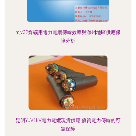
mjv32煤礦用電力電纜傳輸效率與滁州地區供應保
障分析
昆明YJV1kV電力電纜現貨供應 優質電力傳輸的可
靠保障